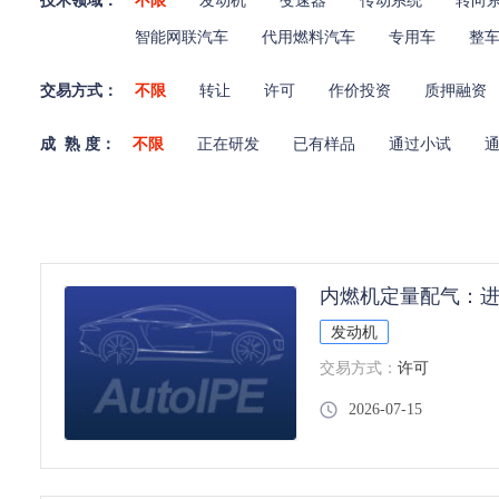
技术领域：
不限
发动机
变速器
传动系统
转向
智能网联汽车
代用燃料汽车
专用车
整
交易方式：
不限
转让
许可
作价投资
质押融资
成 熟 度：
不限
正在研发
已有样品
通过小试
内燃机定量配气：
发动机
交易方式：
许可
2026-07-15